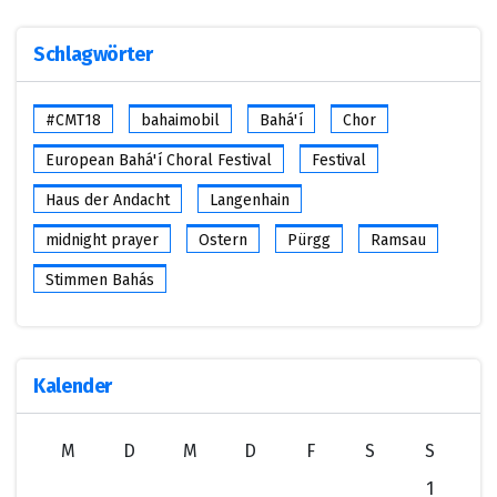
Schlagwörter
#CMT18
bahaimobil
Bahá'í
Chor
European Bahá'í Choral Festival
Festival
Haus der Andacht
Langenhain
midnight prayer
Ostern
Pürgg
Ramsau
Stimmen Bahás
Kalender
M
D
M
D
F
S
S
1