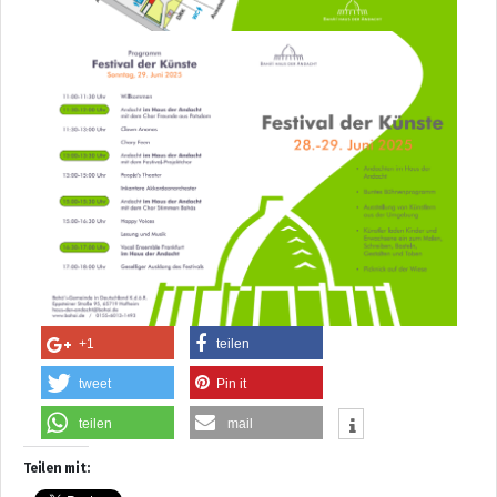
+1
teilen
tweet
Pin it
teilen
mail
Teilen mit: