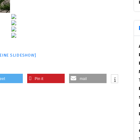
 EINE SLIDESHOW]
eet
Pin it
mail