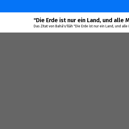
Zum
Inhalt
springen
"Die Erde ist nur ein Land, und alle
Das Zitat von Bahá'u'lláh "Die Erde ist nur ein Land, und al