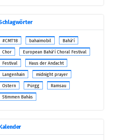
Schlagwörter
#CMT18
bahaimobil
Bahá'í
Chor
European Bahá'í Choral Festival
Festival
Haus der Andacht
Langenhain
midnight prayer
Ostern
Pürgg
Ramsau
Stimmen Bahás
Kalender