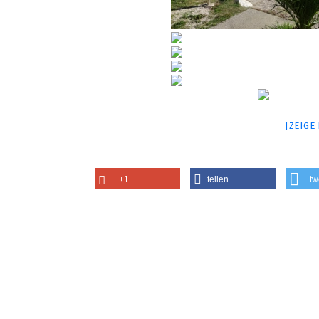
[ZEIGE
+1
teilen
tw