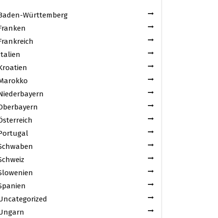
Baden-Württemberg
Franken
Frankreich
Italien
Kroatien
Marokko
Niederbayern
Oberbayern
Österreich
Portugal
Schwaben
Schweiz
Slowenien
Spanien
Uncategorized
Ungarn