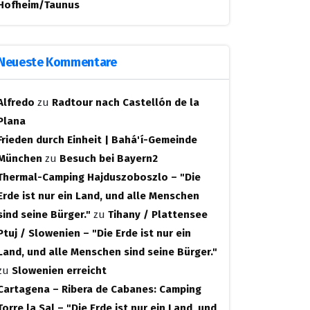
Hofheim/Taunus
Neueste Kommentare
Alfredo
zu
Radtour nach Castellón de la
Plana
Frieden durch Einheit | Bahá'í-Gemeinde
München
zu
Besuch bei Bayern2
Thermal-Camping Hajduszoboszlo – "Die
Erde ist nur ein Land, und alle Menschen
sind seine Bürger."
zu
Tihany / Plattensee
Ptuj / Slowenien – "Die Erde ist nur ein
Land, und alle Menschen sind seine Bürger."
zu
Slowenien erreicht
Cartagena – Ribera de Cabanes: Camping
Torre la Sal – "Die Erde ist nur ein Land, und