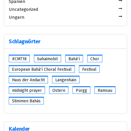
Spanien
Uncategorized
Ungarn
Schlagwörter
#CMT18
bahaimobil
Bahá'í
Chor
European Bahá'í Choral Festival
Festival
Haus der Andacht
Langenhain
midnight prayer
Ostern
Pürgg
Ramsau
Stimmen Bahás
Kalender