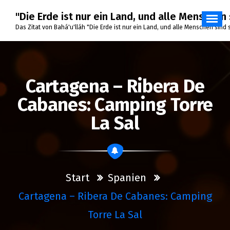
Zum
"Die Erde ist nur ein Land, und alle Menschen 
Inhalt
springen
Das Zitat von Bahá'u'lláh "Die Erde ist nur ein Land, und alle Menschen sind
Cartagena – Ribera De
Cabanes: Camping Torre
La Sal
Start
Spanien
Cartagena – Ribera De Cabanes: Camping
Torre La Sal