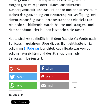
bei Regenwetter – sich sportlich zu betätigen. Jeden
Morgen gibt es Yoga oder Pilates, anschließend
Wassergymnastik, und das Hallenbad und der Fitnessraum
stehen den ganzen Tag zur Benutzung zur Verfügung. Bei
einem Radausflug nach Torrenostra sehen wir nicht nur –
wie bisher – blühende Mandelbäume und Orangen- und
Zitronenbäume, hier blühen jetzt schon die Rosen.
Heute sind wir schließlich mit dem Rad die Via Verde nach
Benicassim gefahren. Über dieses Highlight hatte ich ja
schon am
3. Februar
berichtet. Auch Beate war von den
schönen Aussichten und der Strandpromenade in
Benicassim begeistert.
+1
teilen
tweet
Pin it
teilen
mail
Teilen mit: