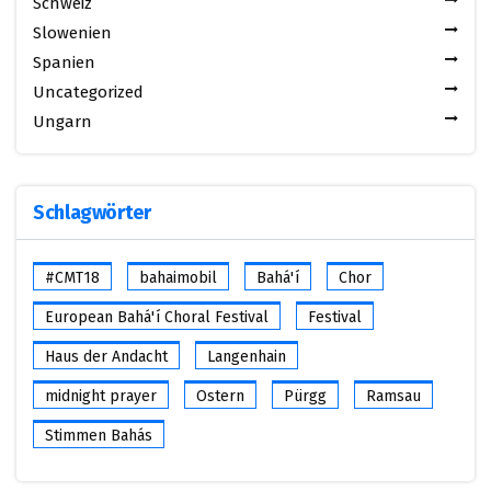
Schweiz
Slowenien
Spanien
Uncategorized
Ungarn
Schlagwörter
#CMT18
bahaimobil
Bahá'í
Chor
European Bahá'í Choral Festival
Festival
Haus der Andacht
Langenhain
midnight prayer
Ostern
Pürgg
Ramsau
Stimmen Bahás