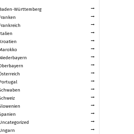
Baden-Württemberg
Franken
Frankreich
Italien
Kroatien
Marokko
Niederbayern
Oberbayern
Österreich
Portugal
Schwaben
Schweiz
Slowenien
Spanien
Uncategorized
Ungarn