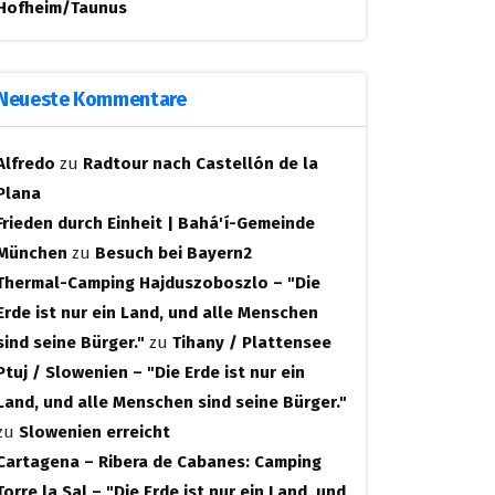
Hofheim/Taunus
Neueste Kommentare
Alfredo
zu
Radtour nach Castellón de la
Plana
Frieden durch Einheit | Bahá'í-Gemeinde
München
zu
Besuch bei Bayern2
Thermal-Camping Hajduszoboszlo – "Die
Erde ist nur ein Land, und alle Menschen
sind seine Bürger."
zu
Tihany / Plattensee
Ptuj / Slowenien – "Die Erde ist nur ein
Land, und alle Menschen sind seine Bürger."
zu
Slowenien erreicht
Cartagena – Ribera de Cabanes: Camping
Torre la Sal – "Die Erde ist nur ein Land, und