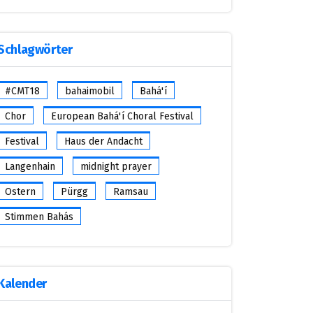
Schlagwörter
#CMT18
bahaimobil
Bahá'í
Chor
European Bahá'í Choral Festival
Festival
Haus der Andacht
Langenhain
midnight prayer
Ostern
Pürgg
Ramsau
Stimmen Bahás
Kalender