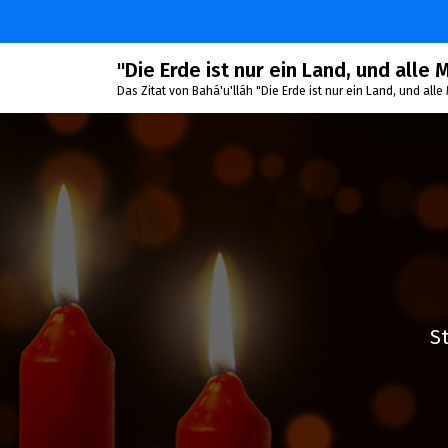
Zum
Inhalt
springen
"Die Erde ist nur ein Land, und alle
Das Zitat von Bahá'u'lláh "Die Erde ist nur ein Land, und al
St