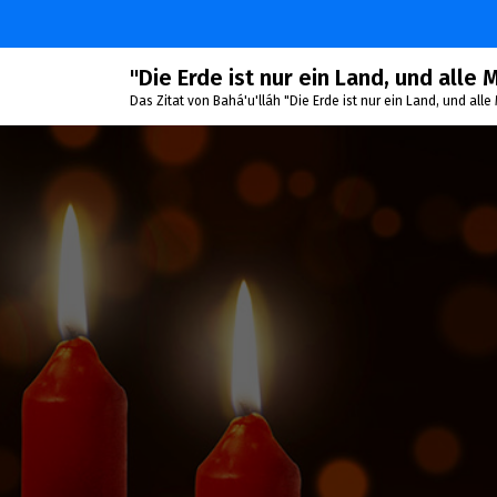
Zum
Inhalt
springen
"Die Erde ist nur ein Land, und alle
Das Zitat von Bahá'u'lláh "Die Erde ist nur ein Land, und al