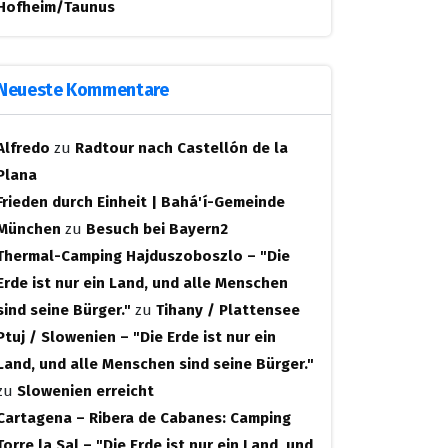
Hofheim/Taunus
Neueste Kommentare
Alfredo
zu
Radtour nach Castellón de la
Plana
Frieden durch Einheit | Bahá'í-Gemeinde
München
zu
Besuch bei Bayern2
Thermal-Camping Hajduszoboszlo – "Die
Erde ist nur ein Land, und alle Menschen
sind seine Bürger."
zu
Tihany / Plattensee
Ptuj / Slowenien – "Die Erde ist nur ein
Land, und alle Menschen sind seine Bürger."
zu
Slowenien erreicht
Cartagena – Ribera de Cabanes: Camping
Torre la Sal – "Die Erde ist nur ein Land, und