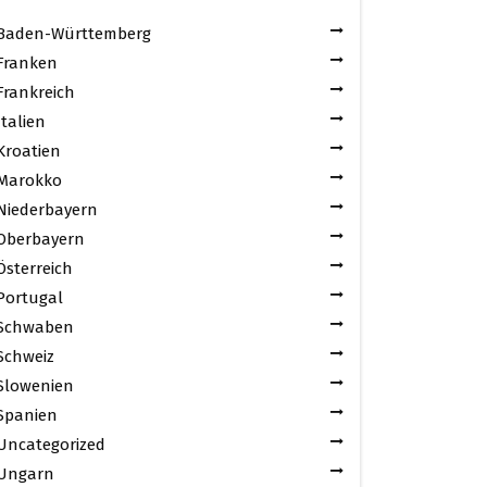
Baden-Württemberg
Franken
Frankreich
Italien
Kroatien
Marokko
Niederbayern
Oberbayern
Österreich
Portugal
Schwaben
Schweiz
Slowenien
Spanien
Uncategorized
Ungarn