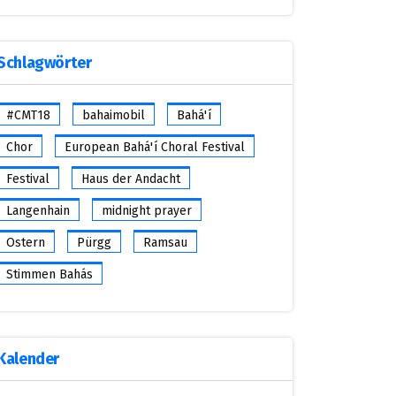
Schlagwörter
#CMT18
bahaimobil
Bahá'í
Chor
European Bahá'í Choral Festival
Festival
Haus der Andacht
Langenhain
midnight prayer
Ostern
Pürgg
Ramsau
Stimmen Bahás
Kalender