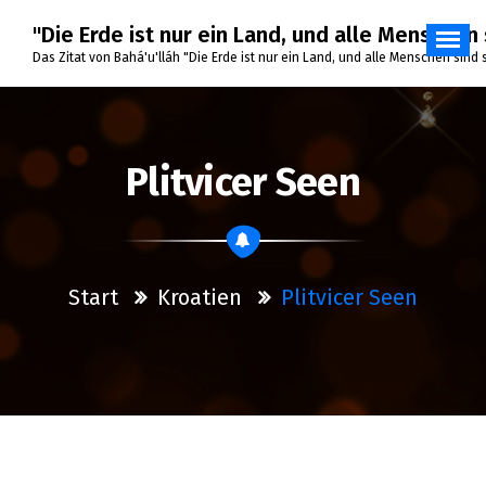
Zum
"Die Erde ist nur ein Land, und alle Menschen 
Inhalt
springen
Das Zitat von Bahá'u'lláh "Die Erde ist nur ein Land, und alle Menschen sind
Plitvicer Seen
Start
Kroatien
Plitvicer Seen