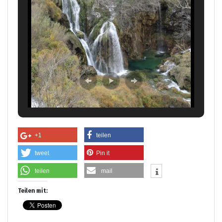
+1
teilen
tweet
Pin it
teilen
mail
Teilen mit: