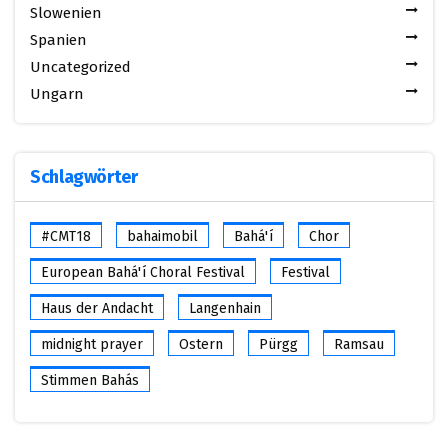
Slowenien
Spanien
Uncategorized
Ungarn
Schlagwörter
#CMT18
bahaimobil
Bahá'í
Chor
European Bahá'í Choral Festival
Festival
Haus der Andacht
Langenhain
midnight prayer
Ostern
Pürgg
Ramsau
Stimmen Bahás